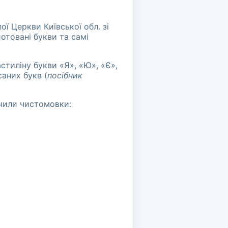
ї Церкви Київської обл. зі
отовані букви та самі
стиліну букви «Я», «Ю», «Є»,
аних букв (
посібник
вчили чистомовки: