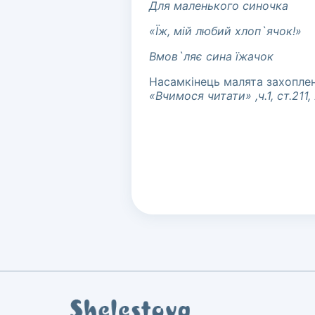
Для маленького синочка
«Їж, мій любий хлоп
`
ячок!»
Вмов
`
ляє сина їжачок
Насамкінець малята захоплен
«Вчимося читати» ,ч.1, ст.211,