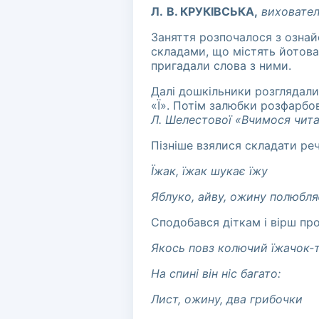
Л.
В. КРУКІВСЬКА,
виховател
Заняття розпочалося з ознайо
складами, що містять йотован
пригадали слова з ними.
Далі дошкільники розглядали 
«Ї». Потім залюбки розфарбо
Л. Шелестової «Вчимося читати
Пізніше взялися складати реч
Їжак, їжак шукає їжу
Яблуко, айву, ожину полюбля
Сподобався діткам і вірш пр
Якось повз колючий їжачок-т
На спині він ніс багато:
Лист, ожину, два грибочки