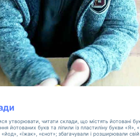
ади
ся утворювати, читати склади, що містять йотовані букв
ня йотованих букв та ліпили із пластиліну букви «Я», «
 «йод», «їжак», «єнот»; збагачували і розширювали сві