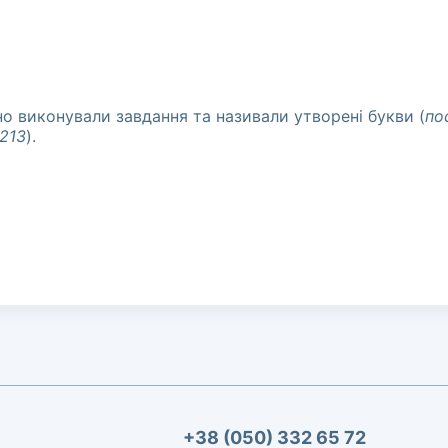
о виконували завдання та називали утворені букви (
по
 213
).
+38 (050) 332 65 72