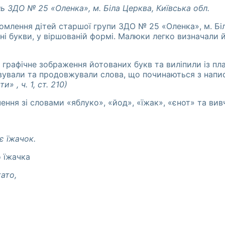
ь ЗДО № 25 «Оленка», м. Біла Церква, Київська обл.
млення дітей старшої групи ЗДО № 25 «Оленка», м. Біло
і букви, у віршованій формі. Малюки легко визначали й
графічне зображення йотованих букв та виліпили із пла
вували та продовжували слова, що починаються з напис
» , ч. 1, ст. 210)
ення зі словами «яблуко», «йод», «їжак», «єнот» та ви
є їжачок.
о їжачка
ато,