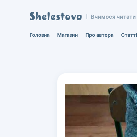
Вчимося читати
Виберіть, який напрямок Ва
Вчимося читати. Шеле
Головна
Магазин
Про автора
Статті
Развитие детей, обучение