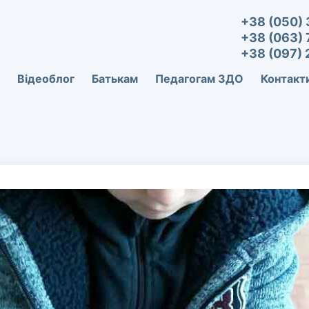
+38 (050) 
+38 (063) 
с цікавить
+38 (097) 
стова Людмила
Розвиток дитини.
Відеоблог
Батькам
Педагогам ЗДО
Контакт
 чтению дошкольников.
Комплект "Світ у карт
унікальний посібник д
здібностей дітвори вік