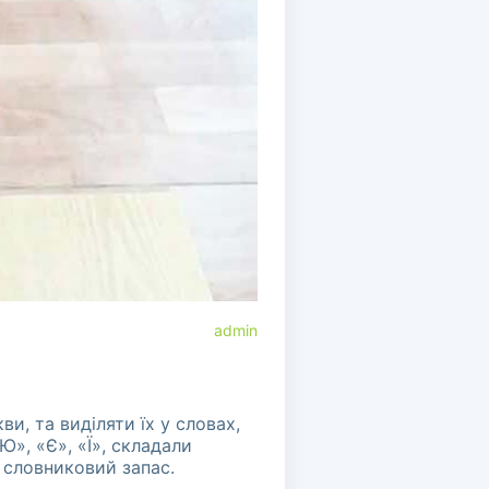
admin
и, та виділяти їх у словах,
Ю», «Є», «Ї», складали
й словниковий запас.