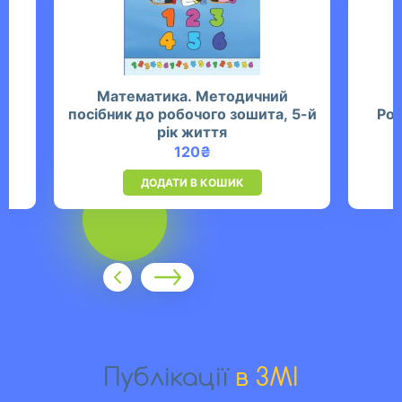
Математика. Методичний
М
нь
посібник до робочого зошита, 5-й
Роб
рік життя
120
₴
ДОДАТИ В КОШИК
Публікації
в ЗМІ