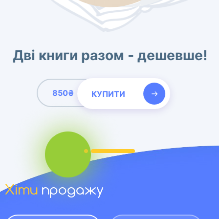
Дві книги разом - дешевше!
850₴
КУПИТИ
Розвиток дитини. Шелестова Людмила
Комплект "Світ у картинах художників" -
унікальний посібник для розвитку творчих
здібностей дітвори віком від 4 до-7 років.
Хіти
продажу