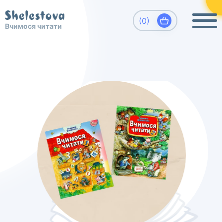
×
Виберіть, який напрямок Вас цікавить
(0)
Вчимося читати
Вчимося читати. Шелестова Людмила
Развитие детей, обучение чтению
дошкольников.