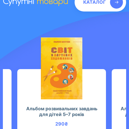
Супутні
товари
КАТАЛОГ
Альбом розвивальних завдань
Аль
о
для дітей 5–7 років
д
290
₴