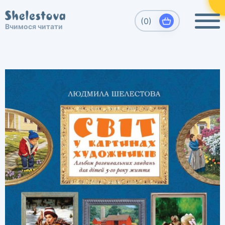
Виберіть, який напрямок Вас
(0)
×
Вчимося читати
цікавить
Вчимося читати. Шелестова Людмила
Развитие детей, обучение чтению
дошкольников.