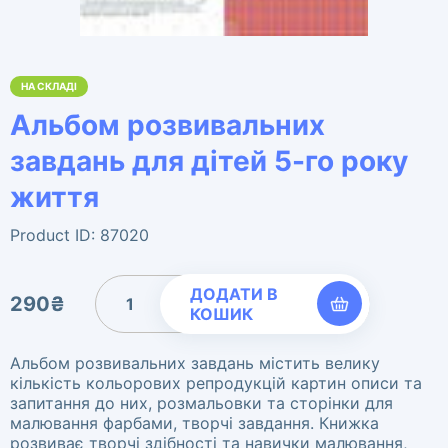
НА СКЛАДІ
Альбом розвивальних
завдань для дітей 5-го року
життя
Product ID: 87020
Альбом розвивальних завдань
ДОДАТИ В
290
₴
для дітей 5-го року життя
КОШИК
кількість
Альбом розвивальних завдань містить велику
кількість кольорових репродукцій картин описи та
запитання до них, розмальовки та сторінки для
малювання фарбами, творчі завдання. Книжка
розвиває творчі здібності та навички малювання,