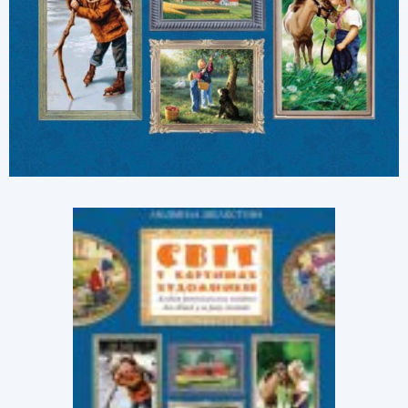
Розвиток дитини. Шелестова
Людмила
Комплект "Світ у картинах художників" -
унікальний посібник для розвитку творчих
здібностей дітвори віком від 4 до-7 років.