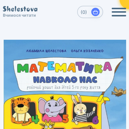
Виберіть, який напрямок Вас
(0)
×
Вчимося читати
цікавить
Вчимося читати. Шелестова Людмила
Развитие детей, обучение чтению
дошкольников.