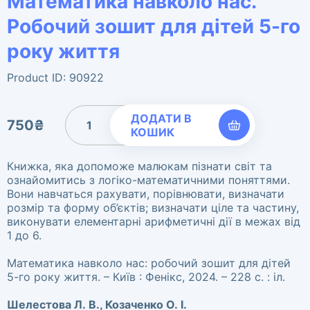
Математика навколо нас.
Робочий зошит для дітей 5-го
року життя
Product ID: 90922
Математика навколо нас.
ДОДАТИ В
750
₴
Робочий зошит для дітей 5-го
КОШИК
року життя кількість
Книжка, яка допоможе малюкам пізнати світ та
ознайомитись з логіко-математичними поняттями.
Вони навчаться рахувати, порівнювати, визначати
розмір та форму об’єктів; визначати ціле та частину,
виконувати елементарні арифметичні дії в межах від
1 до 6.
Математика навколо нас: робочий зошит для дітей
5-го року життя. – Київ : Фенікс, 2024. – 228 с. : іл.
Шелестова Л. В., Козаченко О. І.