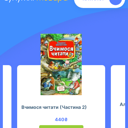
Аль
Вчимося читати (Частина 2)
440
₴