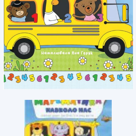
Розвиток дитини. Шелестова
Людмила
Комплект "Світ у картинах художників" -
унікальний посібник для розвитку творчих
здібностей дітвори віком від 4 до-7 років.