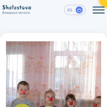
×
Виберіть, який напрямок Вас цікавить
(0)
Вчимося читати
Вчимося читати. Шелестова Людмила
Развитие детей, обучение чтению
дошкольников.