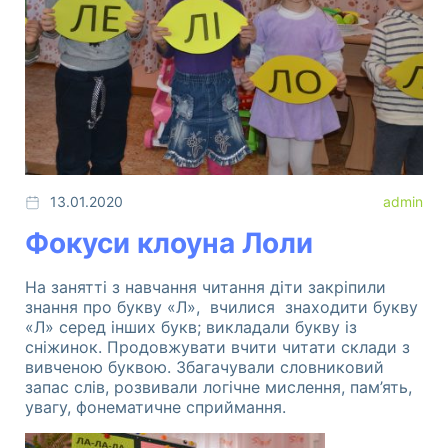
13.01.2020
admin
Фокуси клоуна Лоли
Розвиток дитини. Шелестова Людмила
Комплект "Світ у картинах художників" -
На занятті з навчання читання діти закріпили
унікальний посібник для розвитку творчих
знання про букву «Л», вчилися знаходити букву
здібностей дітвори віком від 4 до-7 років.
«Л» серед інших букв; викладали букву із
сніжинок. Продовжувати вчити читати склади з
вивченою буквою. Збагачували словниковий
запас слів, розвивали логічне мислення, пам’ять,
увагу, фонематичне сприймання.