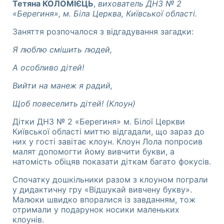
Тетяна КОЛОМІЄЦЬ
,
вихователь ДНЗ № 2
«Берегиня», м. Біла Церква, Київської області.
Заняття розпочалося з відгадування загадки:
Я люблю смішить людей,
А особливо дітей!
Вийти на манеж я радий,
Щоб повеселить дітей! (Клоун)
Дітки ДНЗ № 2 «Берегиня» м. Білої Церкви
Київської області миттю відгадали, що зараз до
них у гості завітає клоун. Клоун Лола попросив
малят допомогти йому вивчити букви, а
натомість обіцяв показати діткам багато фокусів.
Спочатку дошкільники разом з клоуном пограли
у дидактичну гру «Відшукай вивчену букву».
Малюки швидко впоралися із завданням, тож
отримали у подарунок носики маленьких
клоунів.