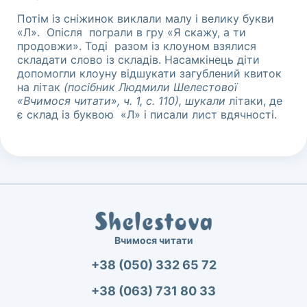
Потім із сніжинок виклали малу і велику букви
«Л». Опісля пограли в гру «Я скажу, а ти
продовжи». Тоді разом із клоуном взялися
складати слово із складів. Насамкінець діти
допомогли клоуну відшукати загублений квиток
на літак
(посібник Людмили Шелестової
«Вчимося читати», ч. 1, с. 110), шукали
літаки, де
є склад із буквою «Л» і писали лист вдячності.
Вчимося читати
+38 (050) 332 65 72
+38 (063) 731 80 33