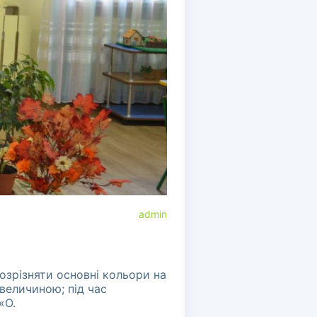
admin
розрізняти основні кольори на
 величиною; під час
«О.