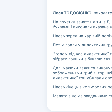
Леся ТОДОСІЄНКО
,
виховате
На початку заняття діти із Д
буквами і виконали вказане н
Насамперед на чарівній доріж
Потім грали у дидактичну гру 
Згодом під час дидактичної 
зібрати грушки з буквою «А» 
Далі малюки взялися виконув
зображеннями грибів, горішкі
дидактичної гри «Склади овоч
Насамкінець з кольорових реп
Малята з усіма завданнями с