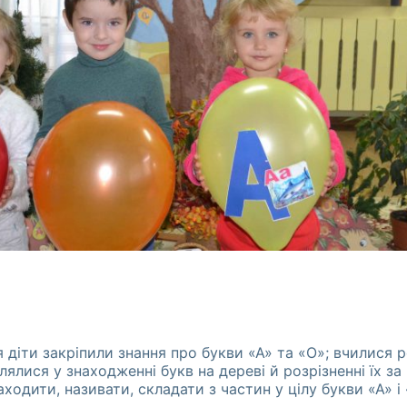
я діти закріпили знання про букви «А» та «О»; вчилися 
лялися у знаходженні букв на дереві й розрізненні їх за
ходити, називати, складати з частин у цілу букви «А» і 