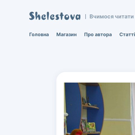
Вчимося читати
Виберіть, який напрямок Ва
Вчимося читати. Шеле
Головна
Магазин
Про автора
Статті
Развитие детей, обучение