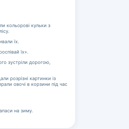
ули кольорові кульки з
ісу.
вали їх.
роспівай їх».
ого зустріли дорогою,
ли розрізні картинки із
ирали овочі в корзини під час
апаси на зиму.