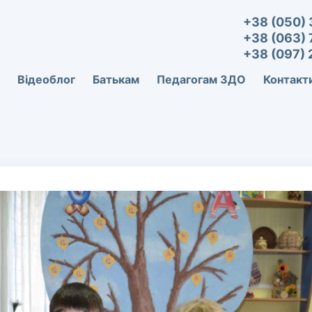
+38 (050) 
+38 (063) 
с цікавить
+38 (097) 
стова Людмила
Розвиток дитини.
Відеоблог
Батькам
Педагогам ЗДО
Контакт
 чтению дошкольников.
Комплект "Світ у карт
унікальний посібник д
здібностей дітвори вік