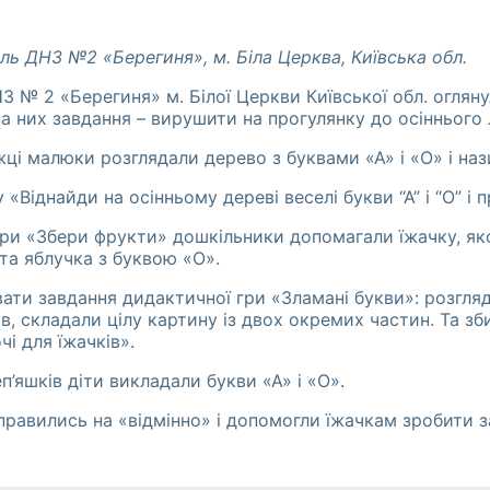
ль ДНЗ №2 «Берегиня», м. Біла Церква, Київська обл.
НЗ № 2 «Берегиня» м. Білої Церкви Київської обл. оглян
а них завдання – вирушити на прогулянку до осіннього л
ці малюки розглядали дерево з буквами «А» і «О» і нази
«Віднайди на осінньому дереві веселі букви “А” і “О” і п
гри «Збери фрукти» дошкільники допомагали їжачку, як
та яблучка з буквою «О».
ати завдання дидактичної гри «Зламані букви»: розгляда
в, складали цілу картину із двох окремих частин. Та зб
і для їжачків».
’яшків діти викладали букви «А» і «О».
правились на «відмінно» і допомогли їжачкам зробити з