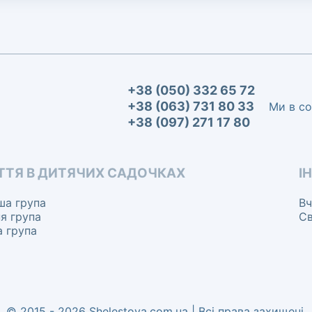
+38 (050) 332 65 72
+38 (063) 731 80 33
Ми в с
+38 (097) 271 17 80
ТТЯ В ДИТЯЧИХ САДОЧКАХ
І
а група
Вч
я група
Св
 група
© 2015 - 2026 Shelestova.com.ua | Всі права захищені.