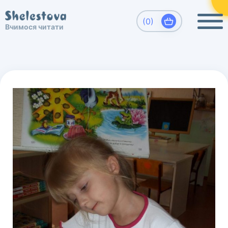
×
Виберіть, який напрямок Вас цікавить
(0)
Вчимося читати
Вчимося читати. Шелестова Людмила
Развитие детей, обучение чтению
дошкольников.