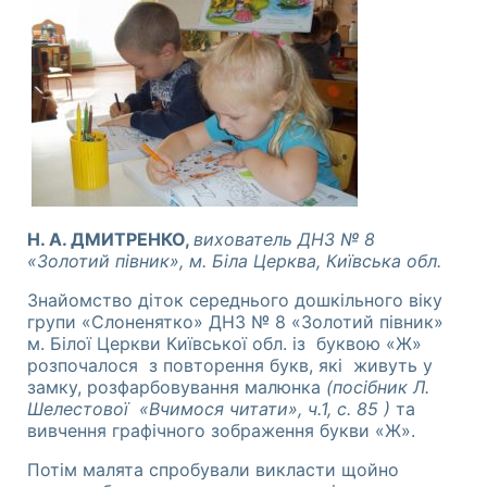
Н. А. ДМИТРЕНКО,
вихователь ДНЗ № 8
«Золотий півник», м. Біла Церква, Київська обл.
Знайомство діток середнього дошкільного віку
групи «Слоненятко» ДНЗ № 8 «Золотий півник»
м. Білої Церкви Київської обл. із буквою «Ж»
розпочалося з повторення букв, які живуть у
замку, розфарбовування малюнка
(посібник Л.
Шелестової «Вчимося читати», ч.1, с. 85 )
та
вивчення графічного зображення букви «Ж».
Потім малята спробували викласти щойно