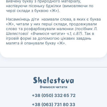
вивчену букву з природного матеріалу,
наспівуючи пісеньку бджілки (вимовляючи по
черзі склади з буквою «Ж»).
Насамкінець діти називали слова, в яких є буква
«Ж», читали у них перші склади, продовжували
слово та розфарбовували малюнки
(посібник Л.
Шелестової «Вчимося читати» ч.1, с.87)
. Так в
ігровій формі за допомогою цікавих завдань
малята й опанували букву «Ж».
Вчимося читати
+38 (050) 332 65 72
+38 (063) 731 80 33