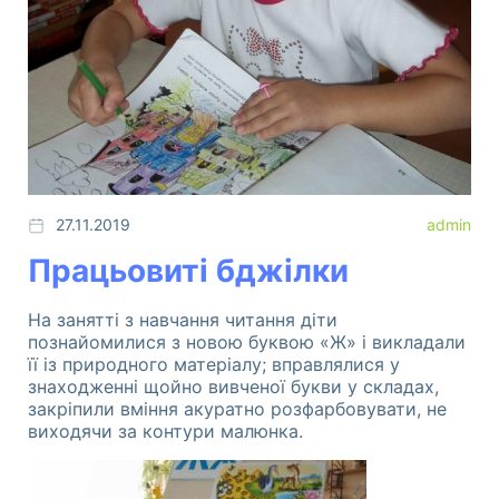
27.11.2019
admin
Працьовиті бджілки
Розвиток дитини. Шелестова Людмила
Комплект "Світ у картинах художників" -
На занятті з навчання читання діти
унікальний посібник для розвитку творчих
познайомилися з новою буквою «Ж» і викладали
здібностей дітвори віком від 4 до-7 років.
її із природного матеріалу; вправлялися у
знаходженні щойно вивченої букви у складах,
закріпили вміння акуратно розфарбовувати, не
виходячи за контури малюнка.