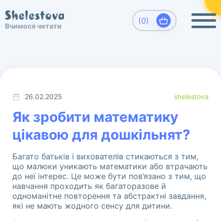
×
Виберіть, який напрямок Вас цікавить
(0)
Вчимося читати
Вчимося читати. Шелестова Людмила
Развитие детей, обучение чтению
дошкольников.
26.02.2025
shelestova
Як зробити математику
цікавою для дошкільнят?
Багато батьків і вихователів стикаються з тим,
що малюки уникають математики або втрачають
до неї інтерес. Це може бути пов’язано з тим, що
навчання проходить як багаторазове й
одноманітне повторення та абстрактні завдання,
які не мають жодного сенсу для дитини.