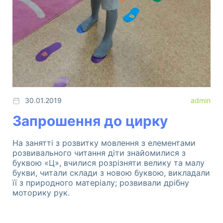
30.01.2019
admin
Запрошення до цирку
Розвиток дитини. Шелестова Людмила
Комплект "Світ у картинах художників" -
На занятті з розвитку мовлення з елементами
унікальний посібник для розвитку творчих
розвивального читання діти знайомилися з
здібностей дітвори віком від 4 до-7 років.
буквою «Ц», вчилися розрізняти велику та малу
букви, читали склади з новою буквою, викладали
її з природного матеріалу; розвивали дрібну
моторику рук.