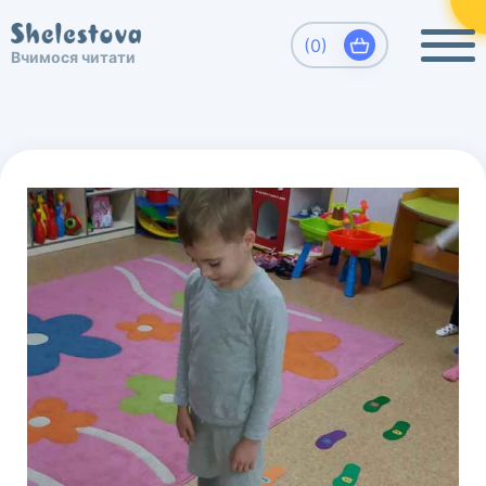
×
Виберіть, який напрямок Вас цікавить
(0)
Вчимося читати
Вчимося читати. Шелестова Людмила
Развитие детей, обучение чтению
дошкольников.