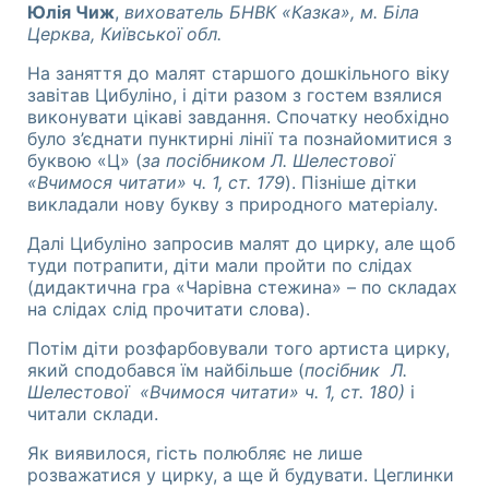
Юлія Чиж
,
вихователь БНВК «Казка», м. Біла
Церква, Київської обл.
На заняття до малят старшого дошкільного віку
завітав Цибуліно, і діти разом з гостем взялися
виконувати цікаві завдання. Спочатку необхідно
було з’єднати пунктирні лінії та познайомитися з
буквою «Ц» (
за посібником Л. Шелестової
«Вчимося читати» ч. 1, ст. 179
). Пізніше дітки
викладали нову букву з природного матеріалу.
Далі Цибуліно запросив малят до цирку, але щоб
туди потрапити, діти мали пройти по слідах
(дидактична гра «Чарівна стежина» – по складах
на слідах слід прочитати слова).
Потім діти розфарбовували того артиста цирку,
який сподобався їм найбільше (
посібник Л.
Шелестової «Вчимося читати» ч. 1, ст. 180)
і
читали склади.
Як виявилося, гість полюбляє не лише
розважатися у цирку, а ще й будувати. Цеглинки