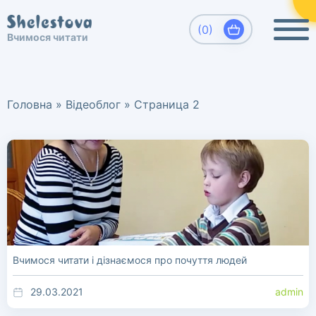
×
Виберіть, який напрямок Вас цікавить
(0)
Вчимося читати
Вчимося читати. Шелестова Людмила
Развитие детей, обучение чтению
Головна
»
Відеоблог
»
Страница 2
дошкольников.
Вчимося читати і дізнаємося про почуття людей
29.03.2021
admin