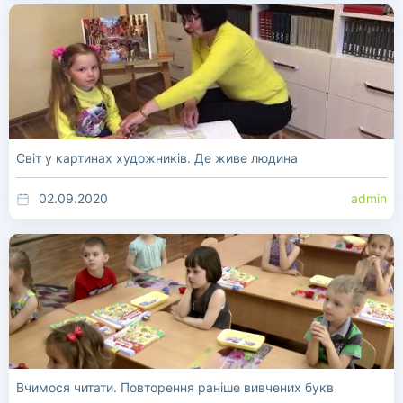
Світ у картинах художників. Де живе людина
02.09.2020
admin
Розвиток дитини. Шелестова Людмила
Комплект "Світ у картинах художників" -
унікальний посібник для розвитку творчих
здібностей дітвори віком від 4 до-7 років.
Вчимося читати. Повторення раніше вивчених букв