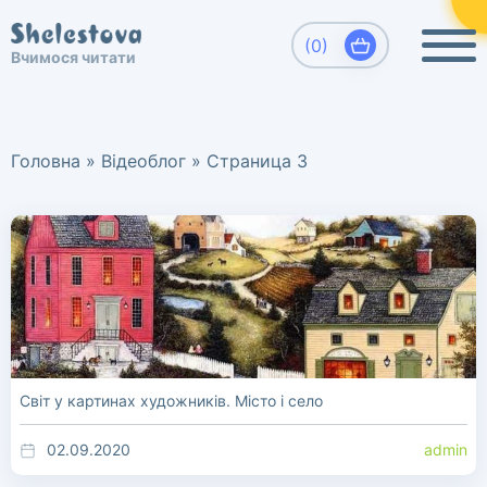
×
Виберіть, який напрямок Вас цікавить
(0)
Вчимося читати
Вчимося читати. Шелестова Людмила
Развитие детей, обучение чтению
Головна
»
Відеоблог
»
Страница 3
дошкольников.
Світ у картинах художників. Місто і село
02.09.2020
admin